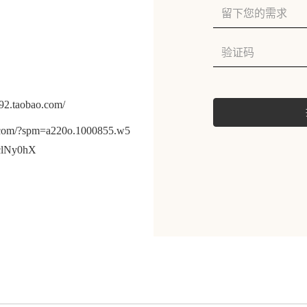
2.taobao.com/
com/?spm=a220o.1000855.w5
clNy0hX