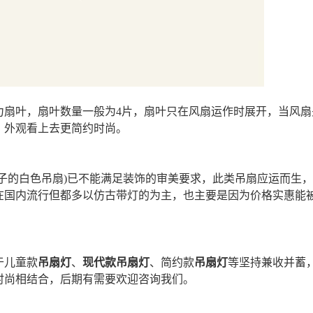
力扇叶，扇叶数量一般为4片，扇叶只在风扇运作时展开，当风扇
，外观看上去更简约时尚。
子的白色吊扇)已不能满足装饰的审美要求，此类吊扇应运而生
在国内流行但都多以仿古带灯的为主，也主要是因为价格实惠能
于儿童款
吊扇灯
、
现代款吊扇灯
、简约款
吊扇灯
等坚持兼收并蓄
时尚相结合，后期有需要欢迎咨询我们。