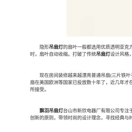
隐形
吊扇灯
的扇叶一般都选用优质透明亚克
时，扇叶自动收缩。打破了传统
吊扇灯
设计风格
现在房间装修越来越漂亮普通吊扇(三片铁叶
扇在美国欧洲等国家已投放数十年了，近几年才
所接受。
飘羽吊扇灯
台山市新欣电器厂有限公司专注
创新的原则，带领时尚的设计理念，寻找经典与