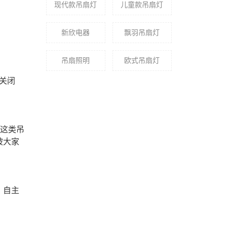
现代款吊扇灯
儿童款吊扇灯
新欣电器
飘羽吊扇灯
吊扇照明
​欧式吊扇灯
关闭
，这类吊
被大家
，自主