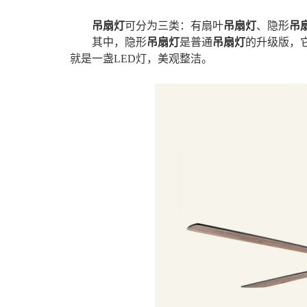
吊扇灯
可分为三类：有扇叶
吊扇灯
、隐形
吊
其中，隐形
吊扇灯
是普通
吊扇灯
的升级版，
就是一盏LED灯，美观整洁。